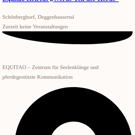
Schönberghorf, Deggenhausertal
Zurzeit keine Veranstaltungen
EQUITAO – Zentrum für Seelenklänge und
pferdegestützte Kommunikation