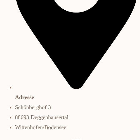
Adresse
Schönberghof 3
88693 Deggenhausertal
Wittenhofen/Bodensee